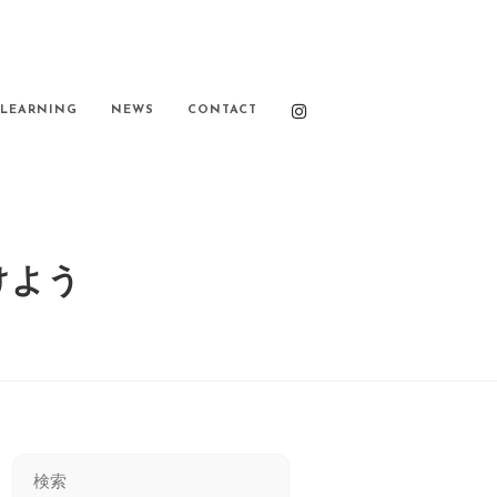
LEARNING
NEWS
CONTACT
けよう
Search
this