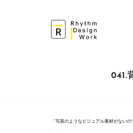
コ
ン
テ
ン
ツ
へ
ス
キ
ッ
プ
04
「写真のようなビジュアル素材がないの